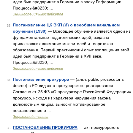
идеи был предпринят в Германии в эпоху Реформации.
Процессы&#8230; …
Энциклопедия ньюсмейкеров
Постановление ЦК ВКП (б) о всеобщем начальном
33
обучении (1930)
— Всеобщее обучение является одной из
фундаментальных педагогических идей, издавна
привлекавших внимание мыслителей и теоретиков
образования. Первый практический опыт воплощения этой
идеи был предпринят в Германии в XVII веке.
Процессы&#8230; …
Энциклопедия ньюсмейкеров
Постановление прокурора
— (англ. public prosecutor s
34
decree) в РФ вид акта прокурорского реагирования.
Согласно ст. 25 ФЗ «О прокуратуре Российской Федерации»
прокурор, исходя из характера нарушения закона
должностным лицом, выносит мотивированное
постановление о …
Энциклопедия права
ПОСТАНОВЛЕНИЕ ПРОКУРОРА
— акт прокурорского
35