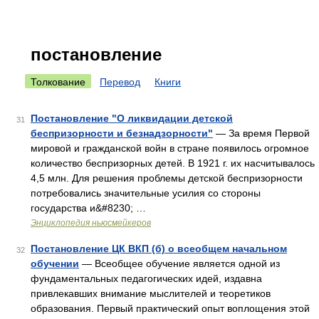
постановление
Толкование
Перевод
Книги
Постановление "О ликвидации детской
31
беспризорности и безнадзорности"
— За время Первой
мировой и гражданской войн в стране появилось огромное
количество беспризорных детей. В 1921 г. их насчитывалось
4,5 млн. Для решения проблемы детской беспризорности
потребовались значительные усилия со стороны
государства и&#8230; …
Энциклопедия ньюсмейкеров
Постановление ЦК ВКП (б) о всеобщем начальном
32
обучении
— Всеобщее обучение является одной из
фундаментальных педагогических идей, издавна
привлекавших внимание мыслителей и теоретиков
образования. Первый практический опыт воплощения этой